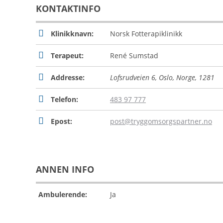
KONTAKTINFO
Klinikknavn:
Norsk Fotterapiklinikk
Terapeut:
René Sumstad
Addresse:
Lofsrudveien 6, Oslo, Norge
,
1281
Telefon:
483 97 777
Epost:
post@tryggomsorgspartner.no
ANNEN INFO
Ambulerende:
Ja