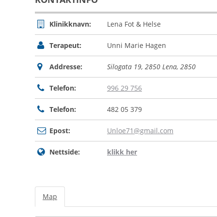
Klinikknavn:
Lena Fot & Helse
Terapeut:
Unni Marie Hagen
Addresse:
Silogata 19, 2850 Lena
,
2850
Telefon:
996 29 756
Telefon:
482 05 379
Epost:
Unloe71@gmail.com
Nettside:
klikk her
Map