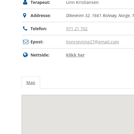
Terapeut:
Linn Kristiansen
Addresse:
Dikeveien 32, 1661 Rolvsøy, Norge
,
Telefon:
971 21 702
Epost:
linnronning27@gmail.com
Nettside:
klikk her
Map