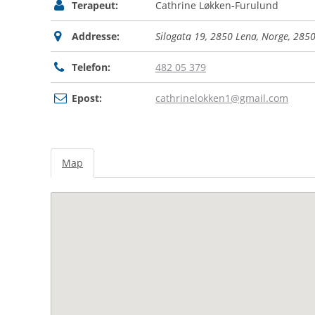
Terapeut:
Cathrine Løkken-Furulund
Addresse:
Silogata 19, 2850 Lena, Norge
,
285
Telefon:
482 05 379
Epost:
cathrinelokken1@gmail.com
Map