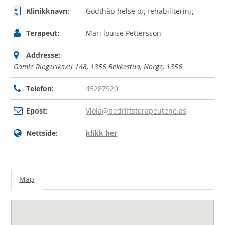
Klinikknavn:
Godthåp helse og rehabilitering
Terapeut:
Mari louise Pettersson
Addresse:
Gamle Ringeriksvei 148, 1356 Bekkestua, Norge
,
1356
Telefon:
45287920
Epost:
Viola@bedriftsterapeutene.as
Nettside:
klikk her
Map