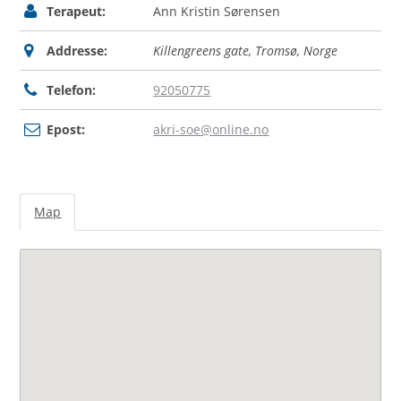
Terapeut:
Ann Kristin Sørensen
Addresse:
Killengreens gate, Tromsø, Norge
Telefon:
92050775
Epost:
akri-soe@online.no
Map